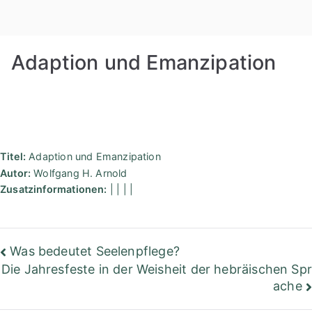
Zum
Rudolf
Inhalt
springen
Steiner
Adaption und Emanzipation
Bibliothek
Berlin
Titel:
Adaption und Emanzipation
Autor:
Wolfgang H. Arnold
Zusatzinformationen:
| | | |
Beitragsnavigation
Was bedeutet Seelenpflege?
Die Jahresfeste in der Weisheit der hebräischen Spr
ache