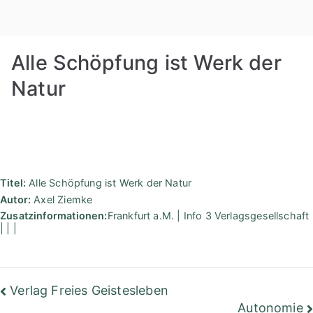
Zum
Rudolf
Inhalt
springen
Steiner
Alle Schöpfung ist Werk der
Bibliothek
Natur
Berlin
Titel:
Alle Schöpfung ist Werk der Natur
Autor:
Axel Ziemke
Zusatzinformationen:
Frankfurt a.M. | Info 3 Verlagsgesellschaft
| | |
Beitragsnavigation
Verlag Freies Geistesleben
Autonomie