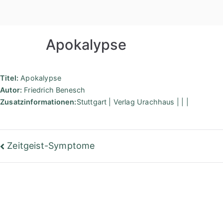
Zum
Inhalt
springen
Apokalypse
Titel:
Apokalypse
Autor:
Friedrich Benesch
Zusatzinformationen:
Stuttgart | Verlag Urachhaus | | |
Beitragsnavigation
Zeitgeist-Symptome