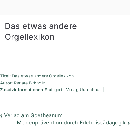
Zum
Rudolf
Inhalt
springen
Steiner
Das etwas andere
Bibliothek
Orgellexikon
Berlin
Titel:
Das etwas andere Orgellexikon
Autor:
Renate Birkholz
Zusatzinformationen:
Stuttgart | Verlag Urachhaus | | |
Beitragsnavigation
Verlag am Goetheanum
Medienprävention durch Erlebnispädagogik