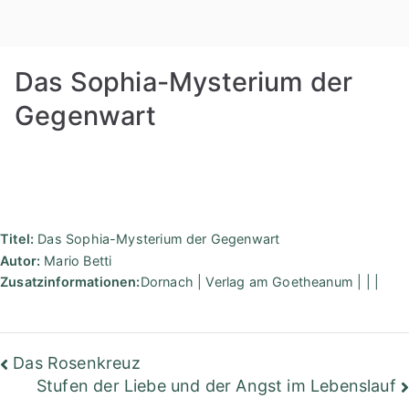
Zum
Rudolf
Inhalt
springen
Steiner
Das Sophia-Mysterium der
Bibliothek
Gegenwart
Berlin
Titel:
Das Sophia-Mysterium der Gegenwart
Autor:
Mario Betti
Zusatzinformationen:
Dornach | Verlag am Goetheanum | | |
Beitragsnavigation
Das Rosenkreuz
Stufen der Liebe und der Angst im Lebenslauf