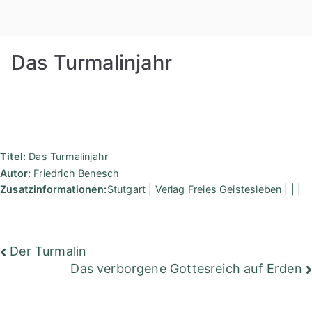
Zum
Rudolf
Inhalt
springen
Steiner
Das Turmalinjahr
Bibliothek
Berlin
Titel:
Das Turmalinjahr
Autor:
Friedrich Benesch
Zusatzinformationen:
Stutgart | Verlag Freies Geistesleben | | |
Beitragsnavigation
Der Turmalin
Das verborgene Gottesreich auf Erden