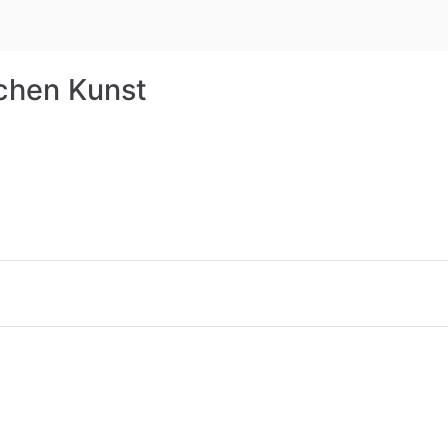
Rudolf St
schen Kunst