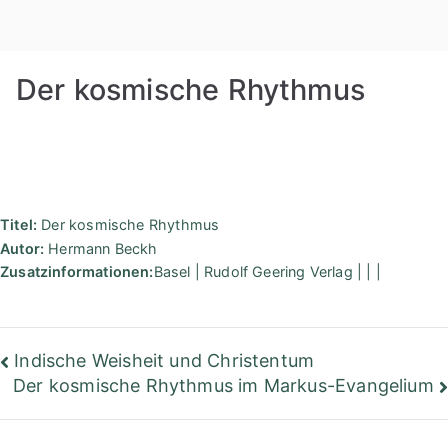
Zum
Rudolf
Inhalt
springen
Steiner
Der kosmische Rhythmus
Bibliothek
Berlin
Titel:
Der kosmische Rhythmus
Autor:
Hermann Beckh
Zusatzinformationen:
Basel | Rudolf Geering Verlag | | |
Beitragsnavigation
Indische Weisheit und Christentum
Der kosmische Rhythmus im Markus-Evangelium