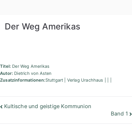
Zum
Rudolf
Inhalt
springen
Steiner
Der Weg Amerikas
Bibliothek
Berlin
Titel:
Der Weg Amerikas
Autor:
Dietrich von Asten
Zusatzinformationen:
Stuttgart | Verlag Urachhaus | | |
Beitragsnavigation
Kultische und geistige Kommunion
Band 1