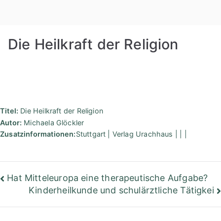
Zum
Rudolf
Inhalt
springen
Steiner
Die Heilkraft der Religion
Bibliothek
Berlin
Titel:
Die Heilkraft der Religion
Autor:
Michaela Glöckler
Zusatzinformationen:
Stuttgart | Verlag Urachhaus | | |
Beitragsnavigation
Hat Mitteleuropa eine therapeutische Aufgabe?
Kinderheilkunde und schulärztliche Tätigkei