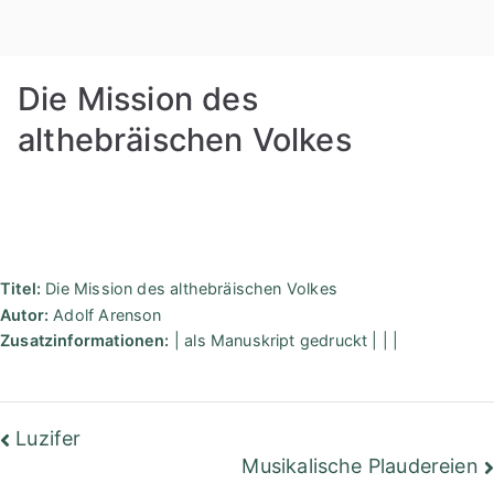
Zum
Rudolf
Inhalt
springen
Steiner
Die Mission des
Bibliothek
althebräischen Volkes
Berlin
Titel:
Die Mission des althebräischen Volkes
Autor:
Adolf Arenson
Zusatzinformationen:
| als Manuskript gedruckt | | |
Beitragsnavigation
Luzifer
Musikalische Plaudereien