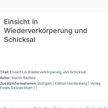
Zum
Rudolf
Inhalt
springen
Steiner
Einsicht in
Bibliothek
Wiederverkörperung und
Schicksal
Berlin
Titel:
Einsicht in Wiederverkörperung und Schicksal
Autor:
Martin Basfeld
Zusatzinformationen:
Stuttgart | Edition Hardenberg | Verlag
Freies Geistesleben | |