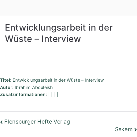
Zum
Rudolf
Inhalt
springen
Steiner
Entwicklungsarbeit in der
Bibliothek
Wüste – Interview
Berlin
Titel:
Entwicklungsarbeit in der Wüste – Interview
Autor:
Ibrahim Abouleish
Zusatzinformationen:
| | | |
Beitragsnavigation
Flensburger Hefte Verlag
Sekem