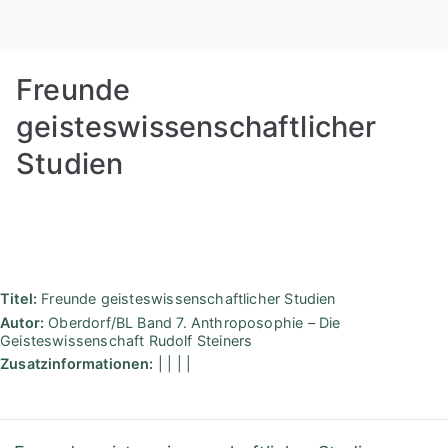
Zum
Rudolf
Inhalt
springen
Steiner
Freunde
Bibliothek
geisteswissenschaftlicher
Studien
Berlin
Titel:
Freunde geisteswissenschaftlicher Studien
Autor:
Oberdorf/BL Band 7. Anthroposophie – Die
Geisteswissenschaft Rudolf Steiners
Zusatzinformationen:
| | | |