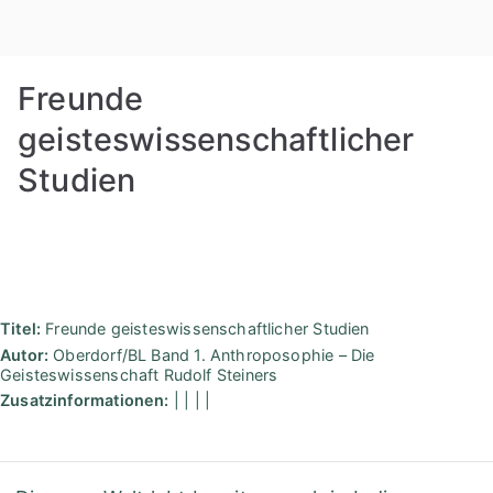
Zum
Rudolf
Inhalt
springen
Steiner
Freunde
Bibliothek
geisteswissenschaftlicher
Studien
Berlin
Titel:
Freunde geisteswissenschaftlicher Studien
Autor:
Oberdorf/BL Band 1. Anthroposophie – Die
Geisteswissenschaft Rudolf Steiners
Zusatzinformationen:
| | | |