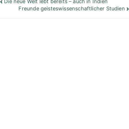
Beitragsnavigation
Die neue Welt lebt bereits – auch in Indien
Freunde geisteswissenschaftlicher Studien