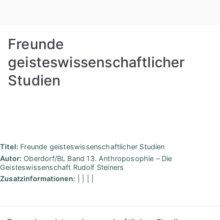
Zum
Rudolf
Inhalt
springen
Steiner
Freunde
Bibliothek
geisteswissenschaftlicher
Studien
Berlin
Titel:
Freunde geisteswissenschaftlicher Studien
Autor:
Oberdorf/BL Band 13. Anthroposophie – Die
Geisteswissenschaft Rudolf Steiners
Zusatzinformationen:
| | | |