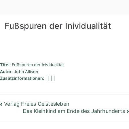
Zum
Rudolf
Inhalt
springen
Steiner
Fußspuren der Inividualität
Bibliothek
Berlin
Titel:
Fußspuren der Inividualität
Autor:
John Allison
Zusatzinformationen:
| | | |
Beitragsnavigation
Verlag Freies Geistesleben
Das Kleinkind am Ende des Jahrhunderts