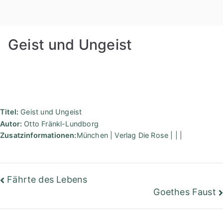
Zum
Rudolf
Inhalt
springen
Steiner
Geist und Ungeist
Bibliothek
Berlin
Titel:
Geist und Ungeist
Autor:
Otto Fränkl-Lundborg
Zusatzinformationen:
München | Verlag Die Rose | | |
Beitragsnavigation
Fährte des Lebens
Goethes Faust