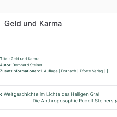
Zum
Rudolf
Inhalt
springen
Steiner
Geld und Karma
Bibliothek
Berlin
Titel:
Geld und Karma
Autor:
Bernhard Steiner
Zusatzinformationen:
1. Auflage | Dornach | Pforte Verlag | |
Beitragsnavigation
Weltgeschichte im Lichte des Heiligen Gral
Die Anthroposophie Rudolf Steiners