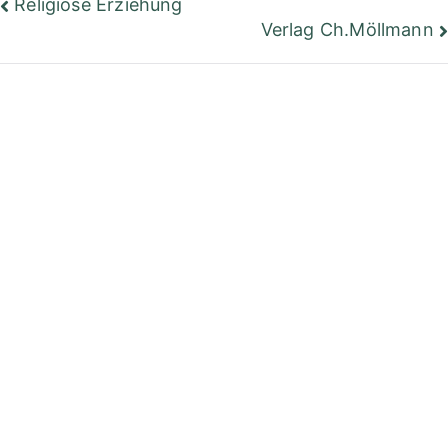
Beitragsnavigation
Religiöse Erziehung
Verlag Ch.Möllmann