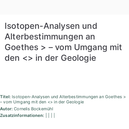
Zum
Rudolf
Inhalt
springen
Steiner
Isotopen-Analysen und
Bibliothek
Alterbestimmungen an
Goethes > – vom Umgang mit
Berlin
den <
> in der Geologie
Titel:
Isotopen-Analysen und Alterbestimmungen an Goethes >
– vom Umgang mit den <
> in der Geologie
Autor:
Cornelis Bockemühl
Zusatzinformationen:
| | | |