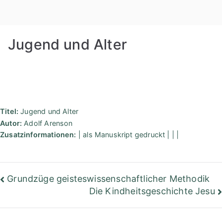
Zum
Rudolf
Inhalt
springen
Steiner
Jugend und Alter
Bibliothek
Berlin
Titel:
Jugend und Alter
Autor:
Adolf Arenson
Zusatzinformationen:
| als Manuskript gedruckt | | |
Beitragsnavigation
Grundzüge geisteswissenschaftlicher Methodik
Die Kindheitsgeschichte Jesu