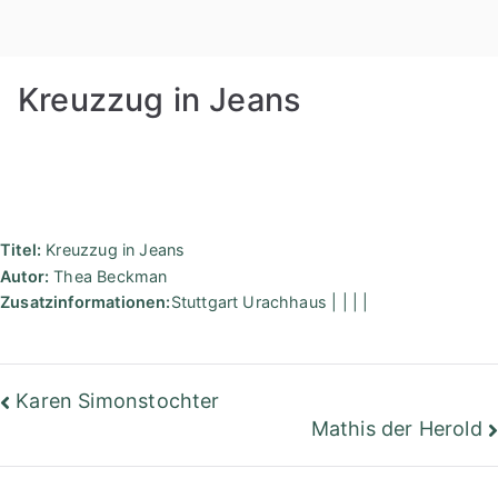
Zum
Rudolf
Inhalt
springen
Steiner
Kreuzzug in Jeans
Bibliothek
Berlin
Titel:
Kreuzzug in Jeans
Autor:
Thea Beckman
Zusatzinformationen:
Stuttgart Urachhaus | | | |
Beitragsnavigation
Karen Simonstochter
Mathis der Herold