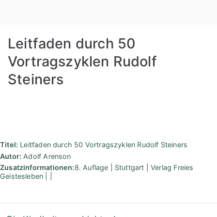
Zum
Rudolf
Inhalt
springen
Steiner
Leitfaden durch 50
Bibliothek
Vortragszyklen Rudolf
Steiners
Berlin
Titel:
Leitfaden durch 50 Vortragszyklen Rudolf Steiners
Autor:
Adolf Arenson
Zusatzinformationen:
8. Auflage | Stuttgart | Verlag Freies
Geistesleben | |