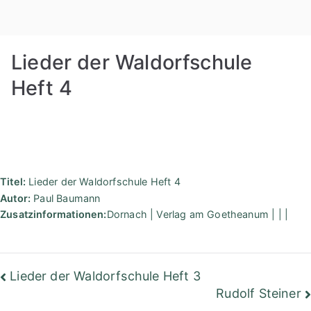
Zum
Rudolf
Inhalt
springen
Steiner
Lieder der Waldorfschule
Bibliothek
Heft 4
Berlin
Titel:
Lieder der Waldorfschule Heft 4
Autor:
Paul Baumann
Zusatzinformationen:
Dornach | Verlag am Goetheanum | | |
Beitragsnavigation
Lieder der Waldorfschule Heft 3
Rudolf Steiner