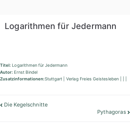
Zum
Rudolf
Inhalt
springen
Steiner
Logarithmen für Jedermann
Bibliothek
Berlin
Titel:
Logarithmen für Jedermann
Autor:
Ernst Bindel
Zusatzinformationen:
Stuttgart | Verlag Freies Geistesleben | | |
Beitragsnavigation
Die Kegelschnitte
Pythagoras