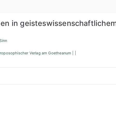
Rudolf St
en in geisteswissenschaftlichem
Sinn
hroposophischer Verlag am Goetheanum | |