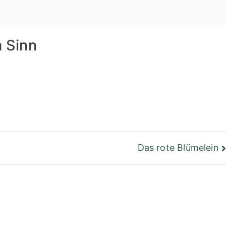
einer Bibliothek
Berlin
 Sinn
Das rote Blümelein