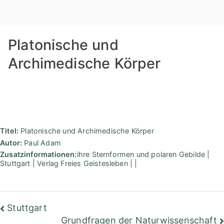
Zum
Rudolf
Inhalt
springen
Steiner
Platonische und
Bibliothek
Archimedische Körper
Berlin
Titel:
Platonische und Archimedische Körper
Autor:
Paul Adam
Zusatzinformationen:
ihre Sternformen und polaren Gebilde |
Stuttgart | Verlag Freies Geistesleben | |
Beitragsnavigation
Stuttgart
Grundfragen der Naturwissenschaft