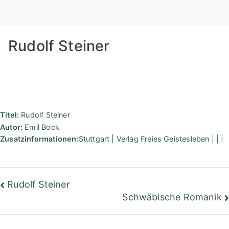
Zum
Rudolf
Inhalt
springen
Steiner
Rudolf Steiner
Bibliothek
Berlin
Titel:
Rudolf Steiner
Autor:
Emil Bock
Zusatzinformationen:
Stuttgart | Verlag Freies Geistesleben | | |
Beitragsnavigation
Rudolf Steiner
Schwäbische Romanik