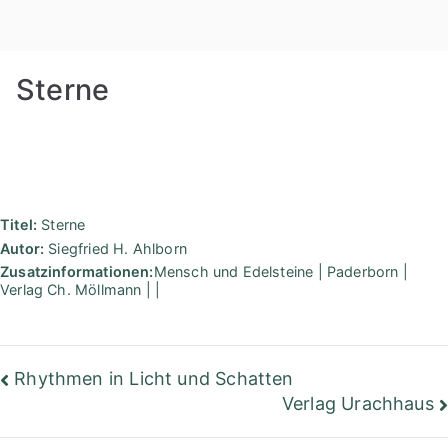
Zum
Rudolf
Inhalt
springen
Steiner
Sterne
Bibliothek
Berlin
Titel:
Sterne
Autor:
Siegfried H. Ahlborn
Zusatzinformationen:
Mensch und Edelsteine | Paderborn |
Verlag Ch. Möllmann | |
Beitragsnavigation
Rhythmen in Licht und Schatten
Verlag Urachhaus