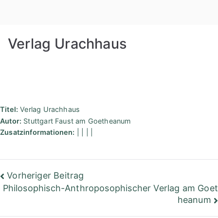
Zum
Rudolf
Inhalt
springen
Steiner
Verlag Urachhaus
Bibliothek
Berlin
Titel:
Verlag Urachhaus
Autor:
Stuttgart Faust am Goetheanum
Zusatzinformationen:
| | | |
Beitragsnavigation
Vorheriger Beitrag
Philosophisch-Anthroposophischer Verlag am Goet
heanum