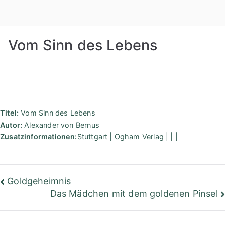
Zum
Rudolf
Inhalt
springen
Steiner
Vom Sinn des Lebens
Bibliothek
Berlin
Titel:
Vom Sinn des Lebens
Autor:
Alexander von Bernus
Zusatzinformationen:
Stuttgart | Ogham Verlag | | |
Beitragsnavigation
Goldgeheimnis
Das Mädchen mit dem goldenen Pinsel