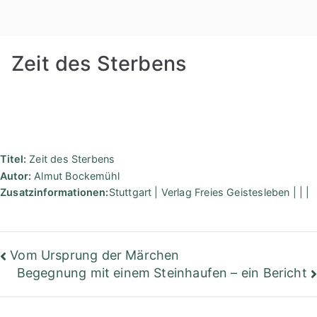
Zum
Rudolf
Inhalt
springen
Steiner
Zeit des Sterbens
Bibliothek
Berlin
Titel:
Zeit des Sterbens
Autor:
Almut Bockemühl
Zusatzinformationen:
Stuttgart | Verlag Freies Geistesleben | | |
Beitragsnavigation
Vom Ursprung der Märchen
Begegnung mit einem Steinhaufen – ein Bericht