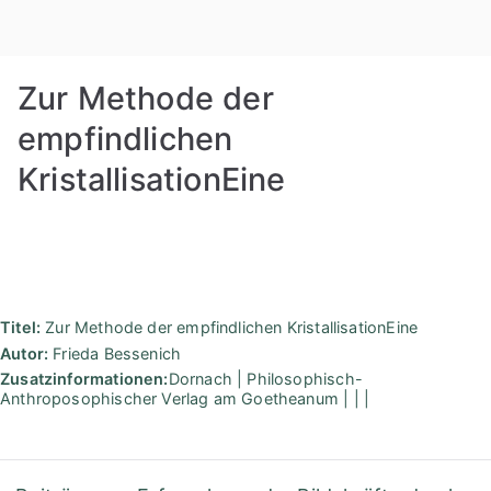
Zum
Rudolf
Inhalt
springen
Steiner
Zur Methode der
Bibliothek
empfindlichen
KristallisationEine
Berlin
Titel:
Zur Methode der empfindlichen KristallisationEine
Autor:
Frieda Bessenich
Zusatzinformationen:
Dornach | Philosophisch-
Anthroposophischer Verlag am Goetheanum | | |