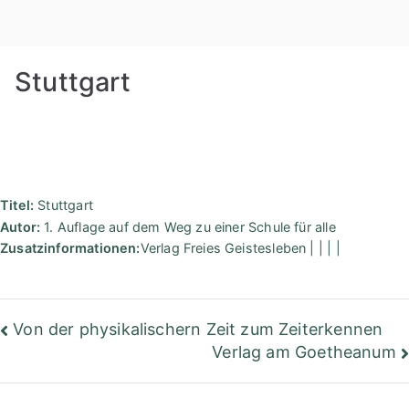
Zum
Rudolf
Inhalt
springen
Steiner
Stuttgart
Bibliothek
Berlin
Titel:
Stuttgart
Autor:
1. Auflage auf dem Weg zu einer Schule für alle
Zusatzinformationen:
Verlag Freies Geistesleben | | | |
Beitragsnavigation
Von der physikalischern Zeit zum Zeiterkennen
Verlag am Goetheanum