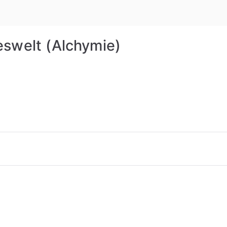
Rudolf St
eswelt (Alchymie)