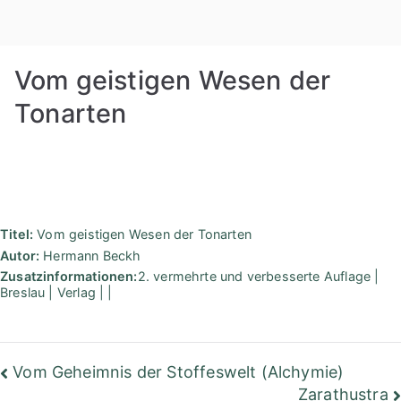
Zum
Rudolf
Inhalt
springen
Steiner
Vom geistigen Wesen der
Bibliothek
Tonarten
Berlin
Titel:
Vom geistigen Wesen der Tonarten
Autor:
Hermann Beckh
Zusatzinformationen:
2. vermehrte und verbesserte Auflage |
Breslau | Verlag | |
Beitragsnavigation
Vom Geheimnis der Stoffeswelt (Alchymie)
Zarathustra